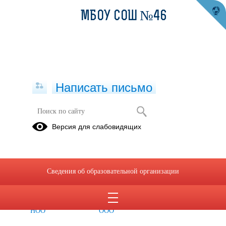
МБОУ СОШ №46
Написать письмо
Аккредитационный мониторинг
Версия для слабовидящих
системы образования
Сведения по
Сведения по
показателям
показателям
Сведения об образовательной организации
аккредитационного
аккредитационного
мониторинга
мониторинга
на уровне
на уровне
НОО
ООО