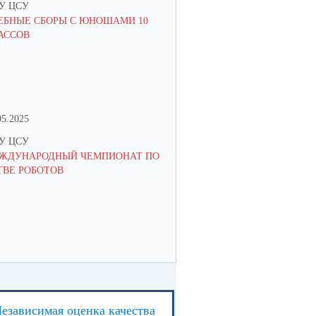
У ЦСУ
МКУ ЦСУ
ЕБНЫЕ СБОРЫ С ЮНОШАМИ 10
СТРАТЕГИЯ РАЗВИТИЯ ОБРА
АССОВ
РОССИЙСКОЙ ФЕДЕРАЦИИ: 
ЗАМЫСЛА К МЕХАНИЗМАМ
РЕАЛИЗАЦИИ
05.2025
27.04.2024
У ЦСУ
МКУ ЦСУ
ЖДУНАРОДНЫЙ ЧЕМПИОНАТ ПО
ИНФОРМАЦИОННАЯ ВСТРЕЧ
ТВЕ РОБОТОВ
ПОДРОСТКАМИ, СОСТОЯЩИ
ПРОФИЛАКТИЧЕСКИХ УЧЕТА
РОДИТЕЛЯМИ ПО ВОПРОСА
ОРГАНИЗАЦИИ ЛЕТНЕЙ ЗАН
езависимая оценка качества