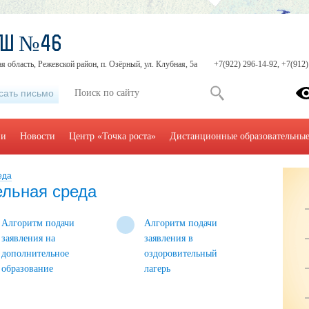
ОШ №46
я область, Режевской район, п. Озёрный, ул. Клубная, 5а
+7(922) 296-14-92, +7(912)
сать письмо
ии
Новости
Центр «Точка роста»
Дистанционные образовательные
еда
льная среда
Алгоритм подачи
Алгоритм подачи
заявления на
заявления в
дополнительное
оздоровительный
образование
лагерь