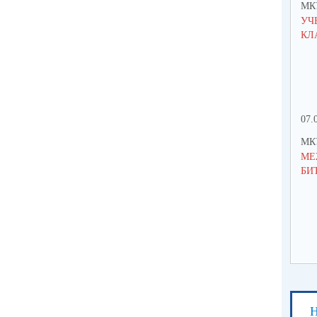
МК
УЧ
КЛ
07.
МК
МЕ
БИ
Н