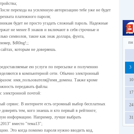
тройства;
осле перехода на усиленную авторизацию тебе уже не будет
рехвата платежного пароля;
никам будет не просто угадать сложный пароль. Надежные
ержат не менее 8 знаков и включают в себя строчные и
ько символов, такие как знак доллара, фунта,
пн
имер, $tR0ng!;;
сайтах, которым не доверяешь.
предоставляемые ею услуги по пересылке и получению
3
еделяются в компьютерной сети. Обычно электронный
10
разом: имя_пользователя@имя_домена. Также кроме
можность передавать файлы.
17
с электронной почтой:
ый сервис. В интернете есть огромный выбор бесплатных
24
 доверять тем, кого знаешь и кто первый в рейтинге;
чную информацию. Например, лучше выбрать
31
013" вместо "тема13";
цию. Это когда помимо пароля нужно вводить код,