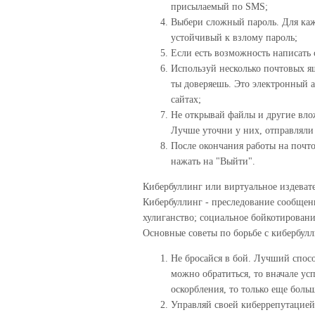
присылаемый по SMS;
Выбери сложный пароль. Для каж
устойчивый к взлому пароль;
Если есть возможность написать
Используй несколько почтовых я
ты доверяешь. Это электронный а
сайтах;
Не открывай файлы и другие вло
Лучше уточни у них, отправляли 
После окончания работы на почто
нажать на "Выйти".
Кибербуллинг или виртуальное издеват
Кибербуллинг - преследование сообщен
хулиганство; социальное бойкотирован
Основные советы по борьбе с кибербул
Не бросайся в бой. Лучший способ
можно обратиться, то вначале ус
оскорбления, то только еще бол
Управляй своей киберрепутацией