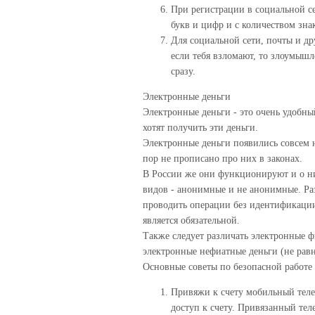
При регистрации в социальной с
букв и цифр и с количеством знак
Для социальной сети, почты и др
если тебя взломают, то злоумышл
сразу.
Электронные деньги
Электронные деньги - это очень удобн
хотят получить эти деньги.
Электронные деньги появились совсем н
пор не прописано про них в законах.
В России же они функционируют и о них
видов - анонимные и не анонимные. Раз
проводить операции без идентификации
является обязательной.
Также следует различать электронные 
электронные нефиатные деньги (не рав
Основные советы по безопасной работе
Привяжи к счету мобильный теле
доступ к счету. Привязанный те