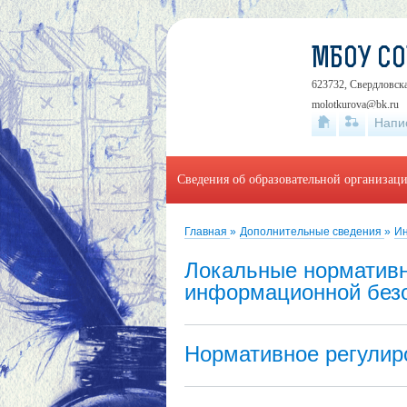
МБОУ С
623732, Свердловска
molotkurova@bk.ru
Напи
Сведения об образовательной организац
Главная
»
Дополнительные сведения
»
Ин
Локальные нормативн
информационной без
Нормативное регулир