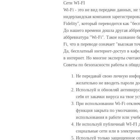
Сети WI-FI
Wi-Fi - это не вид передачи данных, не
нидерландская компания зарегистрирова
Fidelity", который переводится как "бес
До нашего времени дошла другая аббрев
аббревиатура "Wi-Fi". Такое название 
Fi, что в переводе означает "высокая то
Да, бесплатный интернет-доступ в кафе
в интернет. Но многие эксперты считаю
Советы по безопасности работы в общед
Не передавай свою личную инфор
желательно не вводить пароли до
Используй и обновляй антивирус
себя от закачки вируса на твое ус
При использовании Wi-Fi отклю
функция закрыта по умолчанию, о
использования в работе или учеб
Не используй публичный WI-FI д
социальные сети или в электрон
Используй только защищенное сое