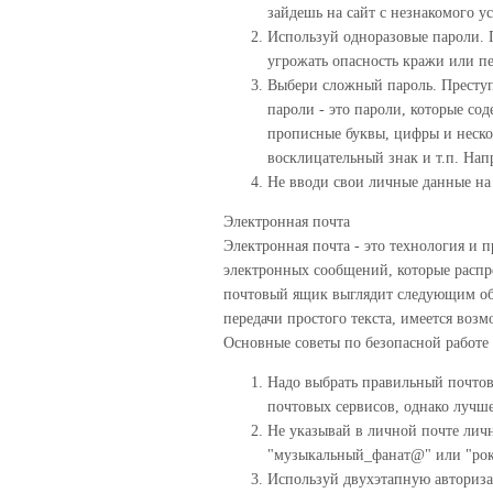
зайдешь на сайт с незнакомого ус
Используй одноразовые пароли. П
угрожать опасность кражи или пе
Выбери сложный пароль. Преступ
пароли - это пароли, которые сод
прописные буквы, цифры и нескол
восклицательный знак и т.п. Напр
Не вводи свои личные данные на 
Электронная почта
Электронная почта - это технология и 
электронных сообщений, которые распр
почтовый ящик выглядит следующим об
передачи простого текста, имеется воз
Основные советы по безопасной работе 
Надо выбрать правильный почтов
почтовых сервисов, однако лучше
Не указывай в личной почте ли
"музыкальный_фанат@" или "рок2
Используй двухэтапную авториза