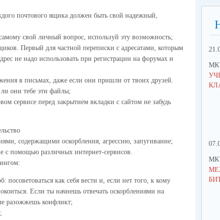
дого почтового ящика должен быть свой надежный,
 самому свой личный вопрос, используй эту возможность;
щиков. Первый для частной переписки с адресатами, которым
21.
дрес не надо использовать при регистрации на форумах и
МК
УЧ
жения в письмах, даже если они пришли от твоих друзей.
КЛ
ли они тебе эти файлы;
вом сервисе перед закрытием вкладки с сайтом не забудь
ельство
иями, содержащими оскорбления, агрессию, запугивание;
07.
ие с помощью различных интернет-сервисов.
МК
лингом:
МЕ
БИ
: посоветоваться как себя вести и, если нет того, к кому
покоиться. Если ты начнешь отвечать оскорблениями на
ьше разожжешь конфликт;
;