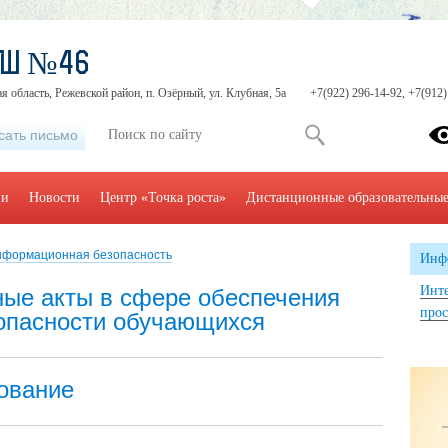
ОШ №46
я область, Режевской район, п. Озёрный, ул. Клубная, 5а
+7(922) 296-14-92, +7(912)
сать письмо
ии
Новости
Центр «Точка роста»
Дистанционные образовательные
формационная безопасность
Инф
Инте
ые акты в сфере обеспечения
прос
опасности обучающихся
ование