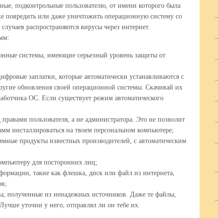
ные, подконтрольные пользователю, от имени которого была
же повредить или даже уничтожить операционную систему со
случаев распространяются вирусы через интернет.
мм:
онные системы, имеющие серьезный уровень защиты от
цифровые заплатки, которые автоматически устанавливаются с
ругие обновления своей операционной системы. Скачивай их
работчика ОС. Если существует режим автоматического
 правами пользователя, а не администратора. Это не позволит
мм инсталлироваться на твоем персональном компьютере;
ммные продукты известных производителей, с автоматическим
омпьютеру для посторонних лиц;
ормации, такие как флешка, диск или файл из интернета,
ов;
, полученные из ненадежных источников. Даже те файлы,
Лучше уточни у него, отправлял ли он тебе их.