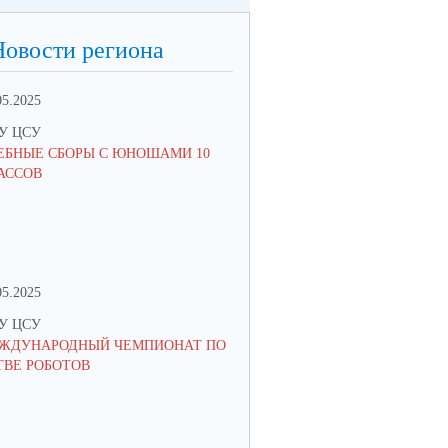
Новости региона
05.2025
10.02.2025
У ЦСУ
МКУ ЦСУ
ЕБНЫЕ СБОРЫ С ЮНОШАМИ 10
СТРАТЕГИЯ РАЗВИТИЯ ОБРА
АССОВ
РОССИЙСКОЙ ФЕДЕРАЦИИ: 
ЗАМЫСЛА К МЕХАНИЗМАМ
РЕАЛИЗАЦИИ
05.2025
27.04.2024
У ЦСУ
МКУ ЦСУ
ЖДУНАРОДНЫЙ ЧЕМПИОНАТ ПО
ИНФОРМАЦИОННАЯ ВСТРЕЧ
ТВЕ РОБОТОВ
ПОДРОСТКАМИ, СОСТОЯЩИ
ПРОФИЛАКТИЧЕСКИХ УЧЕТА
РОДИТЕЛЯМИ ПО ВОПРОСА
ОРГАНИЗАЦИИ ЛЕТНЕЙ ЗАН