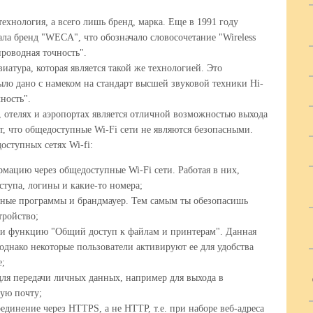
 технология, а всего лишь бренд, марка. Еще в 1991 году
ла бренд "WECA", что обозначало словосочетание "Wireless
проводная точность".
иатура, которая является такой же технологией. Это
было дано с намеком на стандарт высшей звуковой техники Hi-
чность".
, отелях и аэропортах является отличной возможностью выхода
т, что общедоступные Wi-Fi сети не являются безопасными.
оступных сетях Wi-fi:
мацию через общедоступные Wi-Fi сети. Работая в них,
ступа, логины и какие-то номера;
ные программы и брандмауер. Тем самым ты обезопасишь
тройство;
чи функцию "Общий доступ к файлам и принтерам". Данная
днако некоторые пользователи активируют ее для удобства
е;
ля передачи личных данных, например для выхода в
ную почту;
динение через HTTPS, а не HTTP, т.е. при наборе веб-адреса