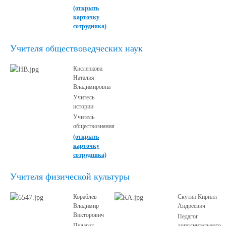
(открыть
карточку
сотрудника)
Учителя обществоведческих наук
Кисленкова
Наталия
Владимировна
Учитель
истории
Учитель
обществознания
(открыть
карточку
сотрудника)
Учителя физической культуры
Кораблёв
Скутин Кирилл
Владимир
Андреевич
Викторович
Педагог
Педагог
дополнительного