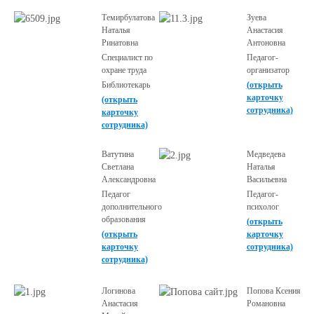
Темирбулатова
Зуева
Наталья
Анастасия
Ринатовна
Антоновна
Специалист по
Педагог-
охране труда
организатор
Библиотекарь
(открыть
карточку
(открыть
сотрудника)
карточку
сотрудника)
Ватутина
Медведева
Светлана
Наталья
Александровна
Васильевна
Педагог
Педагог-
дополнительного
психолог
образования
(открыть
(открыть
карточку
карточку
сотрудника)
сотрудника)
Логинова
Попова Ксения
Анастасия
Романовна