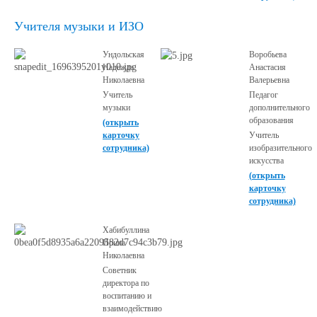
Учителя музыки и ИЗО
Ундольская
Воробьева
Надежда
Анастасия
Николаевна
Валерьевна
Учитель
Педагог
музыки
дополнительного
образования
(открыть
карточку
Учитель
сотрудника)
изобразительного
искусства
(открыть
карточку
сотрудника)
Хабибуллина
Ирина
Николаевна
Советник
директора по
воспитанию и
взаимодействию