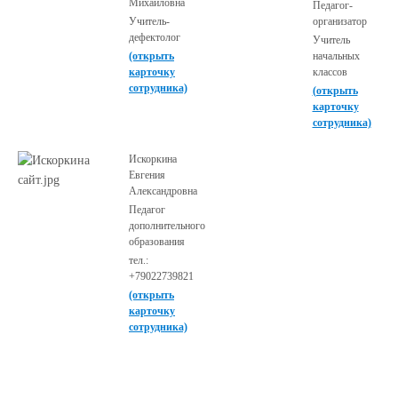
Михайловна
Педагог-
Учитель-
организатор
дефектолог
Учитель
(открыть
начальных
карточку
классов
сотрудника)
(открыть
карточку
сотрудника)
Искоркина
Евгения
Александровна
Педагог
дополнительного
образования
тел.:
+79022739821
(открыть
карточку
сотрудника)