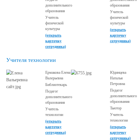
дополнительного
образования
образования
Учитель
Учитель
физической
физической
культуры
культуры
(открыть
(открыть
карточку
карточку
сотрудника)
сотрудника)
Учителя технологии
Ермакова Елена
Юдинцева
Валерьевна
Наталья
Петровна
Библиотекарь
Педагог
Педагог
дополнительного
дополнительного
образования
образования
Тьютор
Учитель
технологии
Учитель
технологии
(открыть
карточку
(открыть
сотрудника)
карточку
сотрудника)