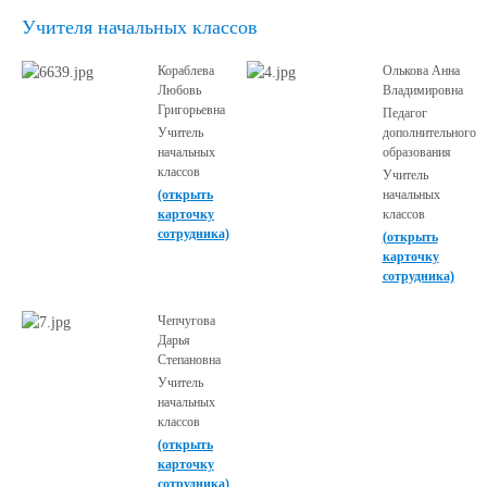
Учителя начальных классов
Кораблева
Олькова Анна
Любовь
Владимировна
Григорьевна
Педагог
Учитель
дополнительного
начальных
образования
классов
Учитель
(открыть
начальных
карточку
классов
сотрудника)
(открыть
карточку
сотрудника)
Чепчугова
Дарья
Степановна
Учитель
начальных
классов
(открыть
карточку
сотрудника)