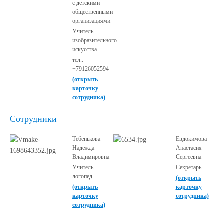
с детскими
общественными
организациями
Учитель
изобразительного
искусства
тел.:
+79126052594
(открыть
карточку
сотрудника)
Сотрудники
Тебенькова
Евдокимова
Надежда
Анастасия
Владимировна
Сергеевна
Учитель-
Секретарь
логопед
(открыть
(открыть
карточку
карточку
сотрудника)
сотрудника)