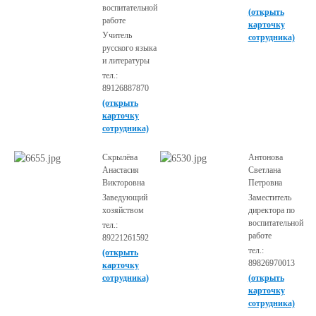
воспитательной
(открыть
работе
карточку
Учитель
сотрудника)
русского языка
и литературы
тел.:
89126887870
(открыть
карточку
сотрудника)
Скрылёва
Антонова
Анастасия
Светлана
Викторовна
Петровна
Заведующий
Заместитель
хозяйством
директора по
воспитательной
тел.:
работе
89221261592
тел.:
(открыть
89826970013
карточку
сотрудника)
(открыть
карточку
сотрудника)